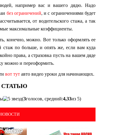
людей, например вас и вашего дядю. Надо
чаи
без ограничений
, и с ограничениями будет
ассчитывается, от водительского стажа, а так
 самые максимальные коэффициенты.
ть, конечно, можно. Вот только оформлять ее
 стаж по больше, и опять же, если вам куда
окойно права, а страховка пусть на вашем дяде
овку можно и переоформить.
ати
вот тут
авто видео уроки для начинающих.
(
3
голосов, средний:
4,33
из 5)
НОВОСТИ