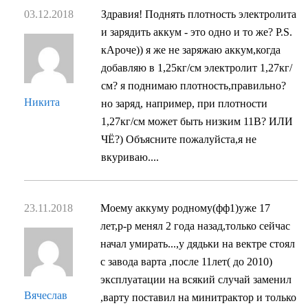
03.12.2018
Здравия! Поднять плотность электролита
и зарядить аккум - это одно и то же? P.S.
кАроче)) я же не заряжаю аккум,когда
добавляю в 1,25кг/см электролит 1,27кг/
см? я поднимаю плотность,правильно?
Никита
но заряд, например, при плотности
1,27кг/см может быть низким 11В? ИЛИ
ЧЁ?) Объясните пожалуйста,я не
вкуриваю....
23.11.2018
Моему аккуму родному(фф1)уже 17
лет,р-р менял 2 года назад,только сейчас
начал умирать...,у дядьки на вектре стоял
с завода варта ,после 11лет( до 2010)
эксплуатации на всякий случай заменил
Вячеслав
,варту поставил на минитрактор и только