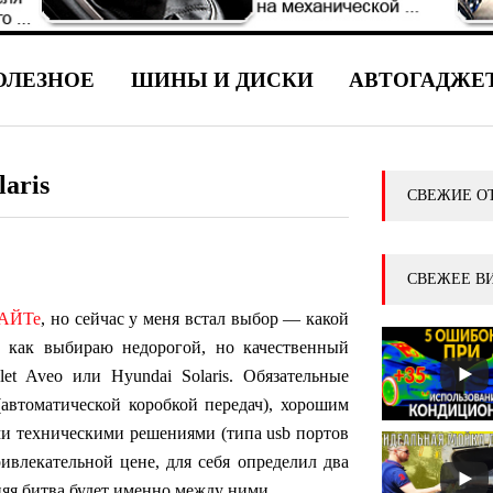
ОЛЕЗНОЕ
ШИНЫ И ДИСКИ
АВТОГАДЖЕ
laris
СВЕЖИЕ О
СВЕЖЕЕ В
АЙТе
, но сейчас у меня встал выбор — какой
у как выбираю недорогой, но качественный
let Aveo или Hyundai Solaris. Обязательные
(автоматической коробкой передач), хорошим
и техническими решениями (типа usb портов
ривлекательной цене, для себя определил два
няя битва будет именно между ними…