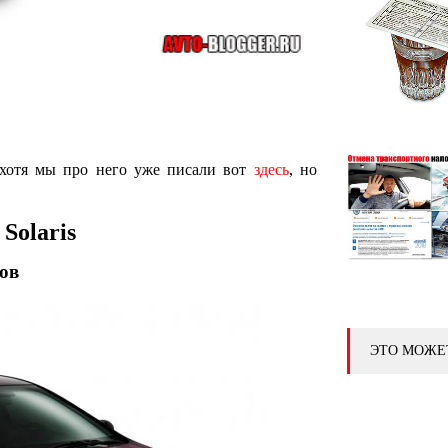
, хотя мы про него уже писали вот
здесь
, но
Solaris
ов
ЭТО МОЖЕ