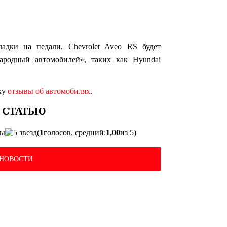
адки на педали. Chevrolet Aveo RS будет
ародный автомобилей», таких как Hyundai
ку
отзывы об автомобилях
.
(
1
голосов, средний:
1,00
из 5)
НОВОСТИ