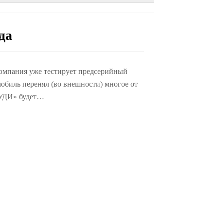
да
омпания уже тестирует предсерийный
омобиль перенял (во внешности) многое от
АУДИ» будет…