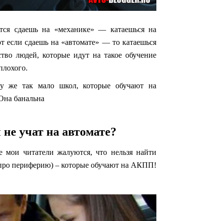
ается сдаешь на «механике» — катаешься на
 если сдаешь на «автомате» — то катаешься
тво людей, которые идут на такое обучение
плохого.
му же так мало школ, которые обучают на
Она банальна
не учат на автомате?
е мои читатели жалуются, что нельзя найти
 про периферию) – которые обучают на АКПП!