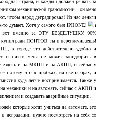
вободная страна, и каждый должен решать за
онником механической трансмиссии – он меня
ют, чтобы народ деградировал! Из нас деньги
ак-то думает. Хотя у самого был IPHONE!
ри вот именно за ЭТУ БЕЗДЕЛУШКУ, 90%
по купил ради ПОНТОВ, ты и переплачиваешь!
 в городе это действительно удобно и
ет и никто меня не может заподозрить в
гу ездить и на МКПП и на АКПП, и сейчас я
 потому что в пробках, на светофорах, и
смиссия куда легче воспринимается. Также у
 на механики и на автомате, сейчас с АКПП и
цеплением и создавать аварийные ситуации.
юдей которые хотят учиться на автомате, это
 в деградации нужно посмотреть на себя со