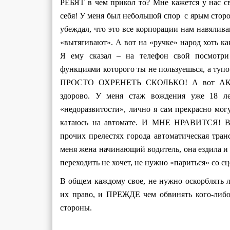
РЕБЯТ в чем прикол то? Мне кажется у нас с
себя! У меня был небольшой спор с ярым стор
убеждал, что это все корпорации нам навялива
«вытягивают». А вот на «ручке» народ хоть к
Я ему сказал – на телефон свой посмот
функциями которого ты не пользуешься, а ту
ПРОСТО ОХРЕНЕТЬ СКОЛЬКО! А вот АКПП,
здорово. У меня стаж вождения уже 18 л
«недоразвитости», лично я сам прекрасно мо
катаюсь на автомате. И МНЕ НРАВИТСЯ! Все
прочих прелестях города автоматическая тран
меня жена начинающий водитель, она ездила и
переходить не хочет, не нужно «париться» со с
В общем каждому свое, не нужно оскорблять л
их право, и ПРЕЖДЕ чем обвинять кого-либо
стороны.