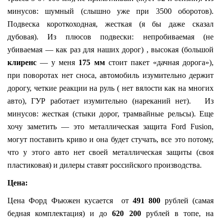
минусов: шумный (слышно уже при 3500 оборотов).
Подвеска короткоходная, жесткая (я бы даже сказал
дубовая). Из плюсов подвески: непробиваемая (не
убиваемая — как раз для наших дорог) , высокая (большой
клиренс
— у меня
175 мм
стоит пакет «дачная дорога»),
при поворотах нет сноса, автомобиль изумительно держит
дорогу, четкие реакции на руль ( нет вялости как на многих
авто), ГУР работает изумительно (нареканий нет). Из
минусов: жесткая (стыки дорог, трамвайные рельсы). Еще
хочу заметить — это металлическая защита Ford Fusion,
могут поставить криво и она будет стучать, все это потому,
что у этого авто нет своей металлическая защиты (своя
пластиковая) и дилеры ставят российского производства.
Цена:
Цена
Форд Фьюжен кусается от
491 800
рублей (самая
бедная комплектация) и до
620 200
рублей в топе, на