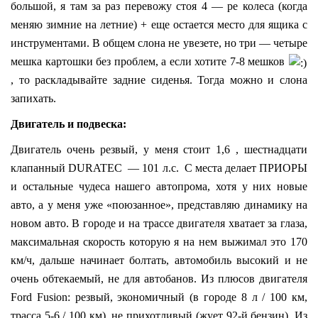
большой, я там за раз перевожу стоя 4 — ре колеса (когда
меняю зимние на летние) + еще остается место для ящика с
инструментами. В общем слона не увезете, но три — четыре
мешка картошки без проблем, а если хотите 7-8 мешков
, то раскладывайте задние сиденья. Тогда можно и слона
запихать.
Двигатель и подвеска:
Двигатель очень резвый, у меня стоит 1,6 , шестнадцати
клапанный DURATEC — 101 л.с. С места делает ПРИОРЫ
и остальные чудеса нашего автопрома, хотя у них новые
авто, а у меня уже «поюзанное», представляю динамику на
новом авто. В городе и на трассе двигателя хватает за глаза,
максимальная скорость которую я на нем выжимал это 170
км/ч, дальше начинает болтать, автомобиль высокий и не
очень обтекаемый, не для автобанов. Из плюсов двигателя
Ford Fusion: резвый, экономичный (в городе 8 л / 100 км,
трасса 5-6 / 100 км), не прихотливый (жует 92-й бензин). Из