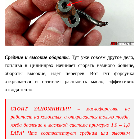
Средние и высокие обороты.
Тут уже совсем другое дело,
топлива в цилиндрах начинает сгорать намного больше,
обороты высокие, идет перегрев. Вот тут форсунка
открывается и начинает распылять масло, эффективно
отводя тепло.
СТОИТ ЗАПОМНИТЬ!!!
– маслофорсунка не
работает на холостых, а открывается только тогда,
когда давление в масляной системе примерно 1,0 – 1,8
БАРА! Что соответствует средним или высоким