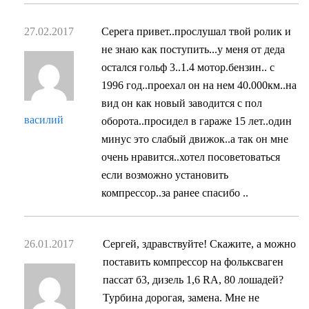
27.02.2017
Ceрега привет..прослушал твой ролик и
не знаю как поступить...у меня от деда
остался гольф 3..1.4 мотор.бензин.. с
1996 год..проехал он на нем 40.000км..на
вид он как новый заводится с пол
василий
оборота..просидел в гараже 15 лет..один
минус это слабый движок..а так он мне
очень нравится..хотел посоветоваться
если возможно установить
компрессор..за ранее спасибо ..
26.01.2017
Сергей, здравствуйте! Скажите, а можно
поставить компрессор на фольксваген
пассат б3, дизель 1,6 RA, 80 лошадей?
Турбина дорогая, замена. Мне не