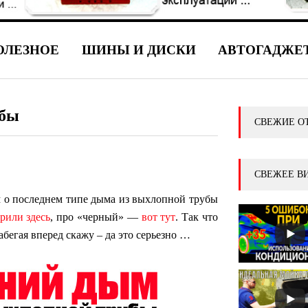
ОЛЕЗНОЕ
ШИНЫ И ДИСКИ
АВТОГАДЖЕ
убы
СВЕЖИЕ О
СВЕЖЕЕ В
им о последнем типе дыма из выхлопной трубы
рили здесь
, про «черный» —
вот тут
. Так что
абегая вперед скажу – да это серьезно …