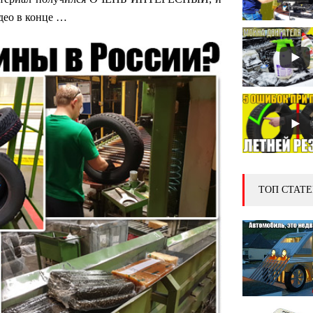
идео в конце …
ТОП СТАТЕ