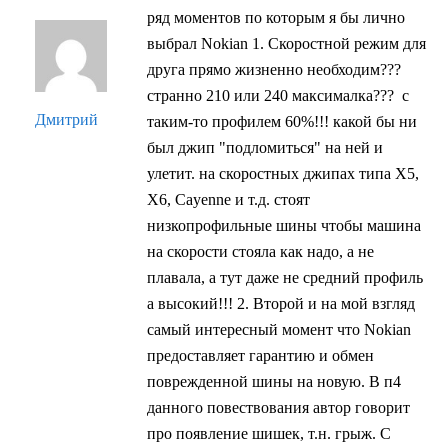
ряд моментов по которым я бы лично
выбрал Nokian 1. Скоростной режим для
друга прямо жизненно необходим???
странно 210 или 240 максималка??? с
Дмитрий
таким-то профилем 60%!!! какой бы ни
был джип "подломиться" на ней и
улетит. на скоростных джипах типа Х5,
Х6, Cayenne и т.д. стоят
низкопрофильные шины чтобы машина
на скорости стояла как надо, а не
плавала, а тут даже не средний профиль
а высокий!!! 2. Второй и на мой взгляд
самый интересный момент что Nokian
предоставляет гарантию и обмен
поврежденной шины на новую. В п4
данного повествования автор говорит
про появление шишек, т.н. грыж. С