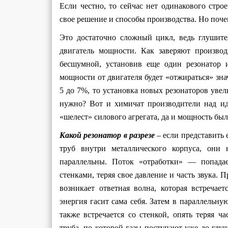
Если честно, то сейчас нет одинакового стр
свое решение и способы производства. Но поче
Это достаточно сложный цикл, ведь глушите
двигатель мощности. Как заверяют произво
бесшумной, установив еще один резонатор 
мощности от двигателя будет «отжираться» зн
5 до 7%, то установка новых резонаторов увел
нужно? Вот и химичат производители над и
«шелест» силового агрегата, да и мощность был
Какой резонатор в разрезе
– если представить 
труб внутри металлического корпуса, они
параллельны. Поток «отработки» — попадает
стенками, теряя свое давление и часть звука. П
возникает ответная волна, которая встречае
энергия гасит сама себя. Затем в параллельну
также встречается со стенкой, опять теряя ч
труба, по которой газы поступают уже до глуш