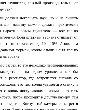
оения глушителя, каждый производитель ищет
му так?
ль должен поглощать звук, но и не лишать
дители, машину можно сделать практически
и нарастив объем глушителя — вот только
ачительно. Если штатный вариант отнимает от
ичит этот показатель до 10 – 15%! А оно нам
деальной формой, чтобы слышен был только
а на уровне.
его разрез, то это несколько перфорированных
 находятся не на одном уровне, а как бы
 в резонатор, где встречается сначала со
роисходит это так, волна ударяется о стенку и
тся с вновь поступившими газами – то есть
ю трубу поток проходит в другую камеру, там
асть энергии. Внизу этой камеры есть третья
ителя. Таким образом, на уровне резонатора,