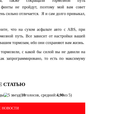
ва, также сокращали тормозной путь
финты не пройдут, поэтому мой вам совет
ень сильно отличается. Я и сам долго привыкал,
ните, что на сухом асфальте авто c ABS, при
мозной путь. Все зависит от настройки вашей
вашим тормозам, ибо они сохраняют вам жизнь.
тормозили, с какой бы силой вы не давили на
как запрограммировано, то есть по максимуму
(
10
голосов, средний:
4,90
из 5)
 НОВОСТИ