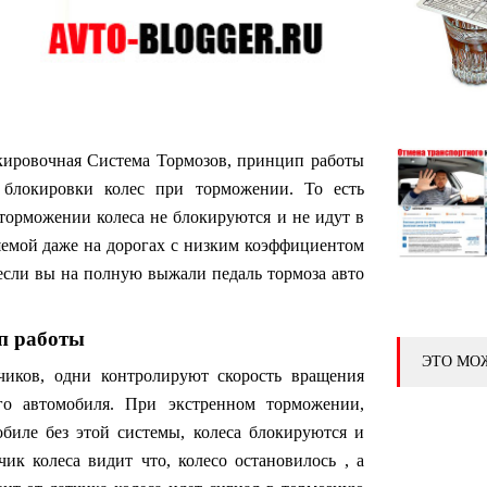
ировочная Система Тормозов, принцип работы
 блокировки колес при торможении. То есть
орможении колеса не блокируются и не идут в
ляемой даже на дорогах с низким коэффициентом
е если вы на полную выжали педаль тормоза авто
п работы
ЭТО МО
чиков, одни контролируют скорость вращения
ого автомобиля. При экстренном торможении,
обиле без этой системы, колеса блокируются и
ик колеса видит что, колесо остановилось , а