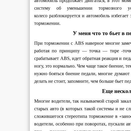
автомобиль продолжает двигаться, в этот мом
систему об уменьшении тормозного у
колесо разблокируется и автомобиль избегает 
торможении.
У меня что то бьет в 
При торможении с ABS наверное многие замеча
работая по принципу — точка — тире -точк
срабатывает ABS, идет обратная реакция и педа
ногу, это нормально. Чем чаще такое биение, т
нужно бояться биение педали, многие думают 
делать не стоит, запомните, чем больше бьет пе
Еще нескол
Многие водители, так называемой старой закал
старых авто (в которых такой системы и не сл
сложившегося стереотипа торможение в «зано
водители, особенно при поворотах, пускали ав