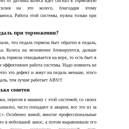
ент от датчика колеса идет сигнал в тормозную
силия на это колесо, благодаря этому
заноса. Работа этой системы, нужна только при
педаль при торможении?
ли, что педаль тормоза бьет обратно в педаль,
а. Колеса на мгновение блокируются, дальше
ль тормоза откидывается на верх, то есть бьет в
ем эффективнее работа системы. Надо помнить не
что это дефект и жмут на педаль меньше, этого
даль, тем лучше работает ABS!!!
ько советов
ки, пересев в машину с этой системой, со своих
ышали), часто попадают в аварии, все это из за
с». Особенно зимой, многие профессиональные
то в небольшой занос, а потом выравнивали его