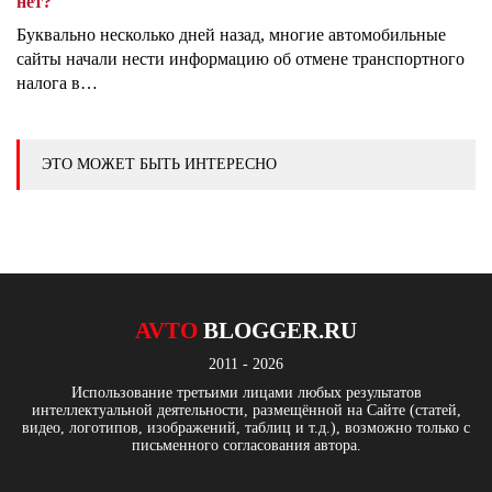
нет?
Буквально несколько дней назад, многие автомобильные
сайты начали нести информацию об отмене транспортного
налога в…
ЭТО МОЖЕТ БЫТЬ ИНТЕРЕСНО
AVTO
BLOGGER.RU
2011 - 2026
Использование третьими лицами любых результатов
интеллектуальной деятельности, размещённой на Сайте (статей,
видео, логотипов, изображений, таблиц и т.д.), возможно только с
письменного согласования автора.