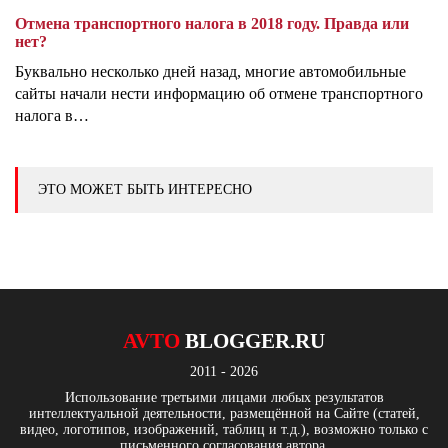
Отмена транспортного налога в 2018 году. Правда или
нет?
Буквально несколько дней назад, многие автомобильные
сайты начали нести информацию об отмене транспортного
налога в…
ЭТО МОЖЕТ БЫТЬ ИНТЕРЕСНО
AVTO
BLOGGER.RU
2011 - 2026
Использование третьими лицами любых результатов
интеллектуальной деятельности, размещённой на Сайте (статей,
видео, логотипов, изображений, таблиц и т.д.), возможно только с
письменного согласования автора.