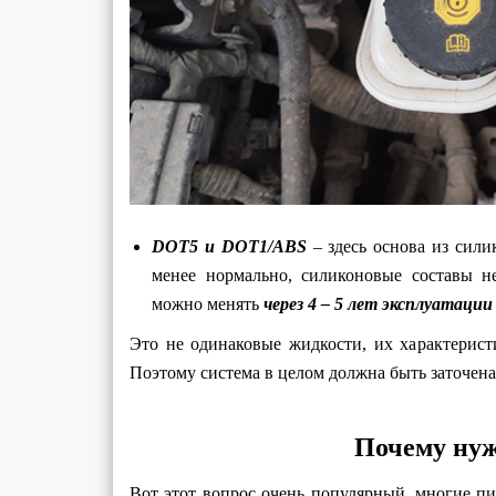
DOT5 и
DOT1/
ABS
– здесь основа из сили
менее нормально, силиконовые составы н
можно менять
через 4 – 5 лет эксплуатаци
Это не одинаковые жидкости, их характерис
Поэтому система в целом должна быть заточен
Почему нуж
Вот этот вопрос очень популярный, многие пиш