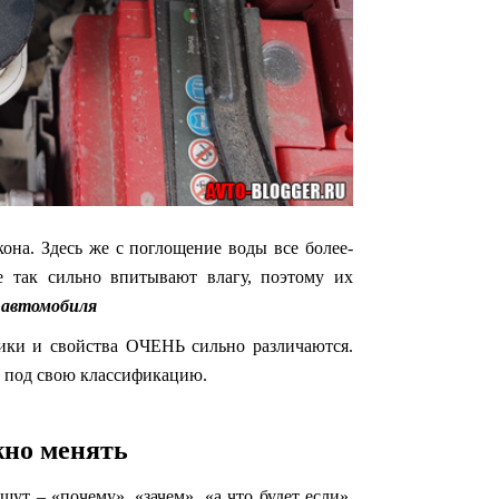
кона. Здесь же с поглощение воды все более-
е так сильно впитывают влагу, поэтому их
и автомобиля
тики и свойства ОЧЕНЬ сильно различаются.
а под свою классификацию.
но менять
ут – «почему», «зачем», «а что будет если».