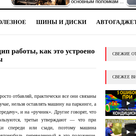
ОЛЕЗНОЕ
ШИНЫ И ДИСКИ
АВТОГАДЖЕ
п работы, как это устроено
СВЕЖИЕ О
ы
СВЕЖЕЕ В
осто отбавляй, практически все они связаны
лучае, нельзя оставлять машину на паркинге, а
редачу», и на «ручник». Другие говорят, что
ользуются, третьи утверждают — что при
дки спереди или сзади, поэтому машина
 автомобиль, переведенный в это положение,