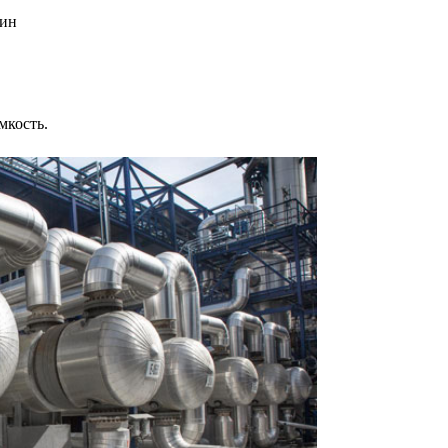
зин
мкость.