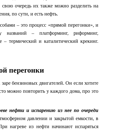
 свою очередь их также можно разделить на
ия, по сути, и есть нефть.
собами – это процесс «прямой перегонки», и
у названий – платформинг, риформинг,
е – термический и каталитический крекинг.
ой перегонки
а заре бензиновых двигателей. Он если хотите
осто можно повторить у каждого дома, про это
реве нефти и испарению из нее по очереди
тмосферном давлении и закрытой емкости, в
 При нагреве из нефти начинают испаряться