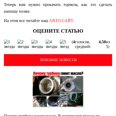
Теперь вам нужно прокачать тормоза, как это сделать
напишу позже.
На этом все читайте наш
АВТО САЙТ
.
(
4
голосов,
4,50
из
средний:
5)
ПОХОЖИЕ НОВОСТИ
Почему турбина гонит масло. В интеркулер (также во