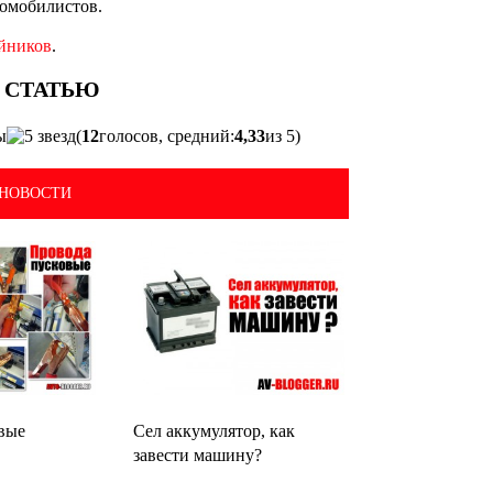
томобилистов.
айников
.
(
12
голосов, средний:
4,33
из 5)
НОВОСТИ
вые
Сел аккумулятор, как
завести машину?