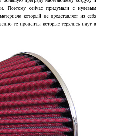
т большую преграду набегающему воздуху и
и. Поэтому сейчас придумали с нулевым
материала который не представляет из себя
твенно те проценты которые терялись идут в