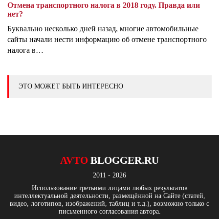
Отмена транспортного налога в 2018 году. Правда или
нет?
Буквально несколько дней назад, многие автомобильные
сайты начали нести информацию об отмене транспортного
налога в…
ЭТО МОЖЕТ БЫТЬ ИНТЕРЕСНО
AVTO
BLOGGER.RU
2011 - 2026
Использование третьими лицами любых результатов
интеллектуальной деятельности, размещённой на Сайте (статей,
видео, логотипов, изображений, таблиц и т.д.), возможно только с
письменного согласования автора.