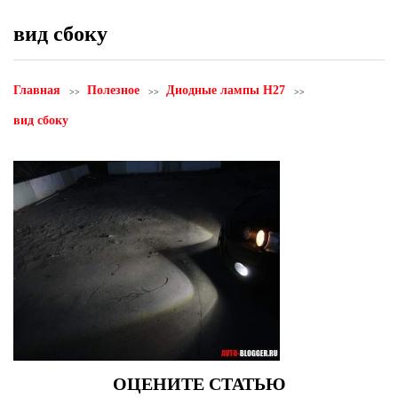
вид сбоку
Главная
Полезное
Диодные лампы H27
вид сбоку