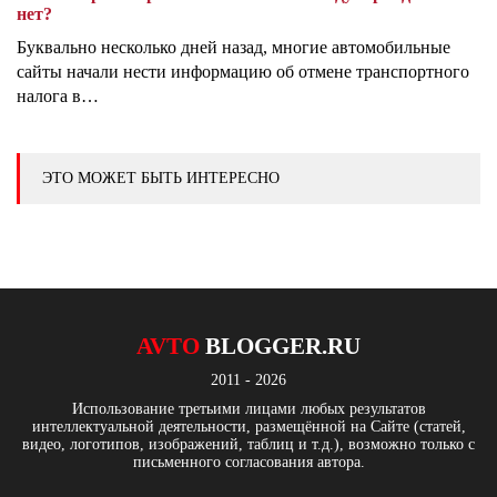
нет?
Буквально несколько дней назад, многие автомобильные
сайты начали нести информацию об отмене транспортного
налога в…
ЭТО МОЖЕТ БЫТЬ ИНТЕРЕСНО
AVTO
BLOGGER.RU
2011 - 2026
Использование третьими лицами любых результатов
интеллектуальной деятельности, размещённой на Сайте (статей,
видео, логотипов, изображений, таблиц и т.д.), возможно только с
письменного согласования автора.