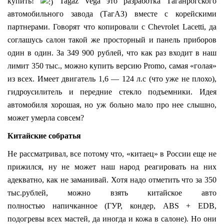
купить!
Tagaz Vega это разработка Таганрогского
автомобильного завода (ТагАЗ) вместе с корейскими
партнерами. Говорят что копировали с Chevrolet Lacetti, да
соглашусь салон такой же просторный и панель приборов
один в один. За 349 900 рублей, что как раз входит в наш
лимит 350 тыс., можно купить версию Promo, самая «голая»
из всех. Имеет двигатель 1,6 — 124 л.с (что уже не плохо),
гидроусилитель и передние стекло подъемники. Идея
автомобиля хорошая, но уж больно мало про нее слышно,
может умерла совсем?
Китайские собратья
Не рассматривал, все потому что, «китаец» в России еще не
прижился, ну не может наш народ реагировать на них
адекватно, как не заманивай. Хотя надо отметить что за 350
тыс.рублей, можно взять китайское авто
полностью напичканное (ГУР, кондер, ABS + EDB,
подогревы всех мастей, да иногда и кожа в салоне). Но они