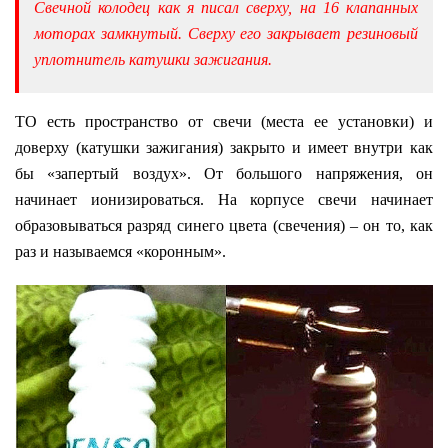
Свечной колодец как я писал сверху, на 16 клапанных
моторах замкнутый. Сверху его закрывает резиновый
уплотнитель катушки зажигания.
ТО есть пространство от свечи (места ее установки) и
доверху (катушки зажигания) закрыто и имеет внутри как
бы «запертый воздух». От большого напряжения, он
начинает ионизироваться. На корпусе свечи начинает
образовываться разряд синего цвета (свечения) – он то, как
раз и называемся «коронным».