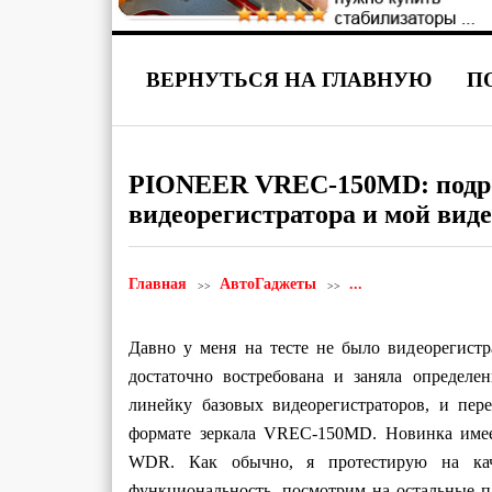
ВЕРНУТЬСЯ НА ГЛАВНУЮ
П
PIONEER VREC-150MD: подр
видеорегистратора и мой вид
Главная
АвтоГаджеты
...
Давно у меня на тесте не было видеорегистр
достаточно востребована и заняла определ
линейку базовых видеорегистраторов, и пер
формате зеркала VREC-150MD. Новинка имее
WDR. Как обычно, я протестирую на кач
функциональность, посмотрим на остальные п