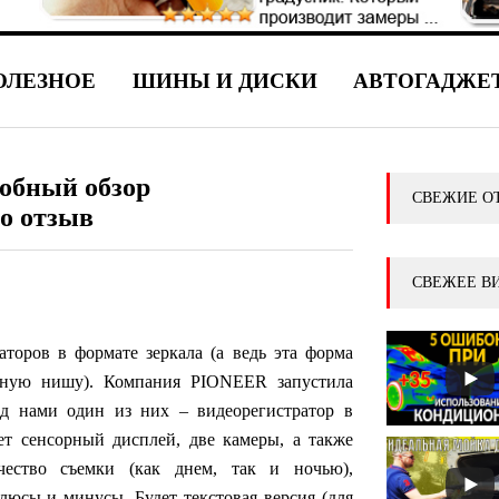
ОЛЕЗНОЕ
ШИНЫ И ДИСКИ
АВТОГАДЖЕ
обный обзор
СВЕЖИЕ О
ео отзыв
СВЕЖЕЕ В
аторов в формате зеркала (а ведь эта форма
енную нишу). Компания PIONEER запустила
ед нами один из них – видеорегистратор в
т сенсорный дисплей, две камеры, а также
ество съемки (как днем, так и ночью),
люсы и минусы. Будет текстовая версия (для