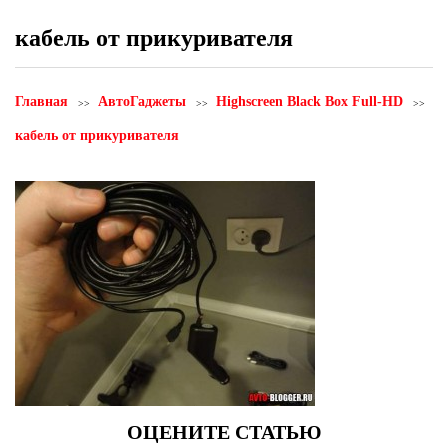
кабель от прикуривателя
Главная
АвтоГаджеты
Highscreen Black Box Full-HD
кабель от прикуривателя